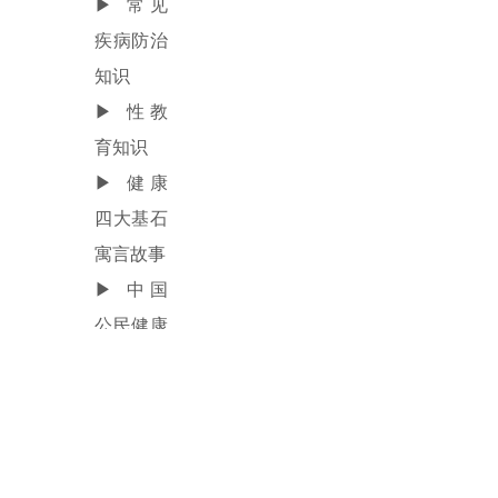
▶
常见
疾病防治
知识
▶
性教
育知识
▶
健康
四大基石
寓言故事
▶
中国
公民健康
素养
66
条
▶
红十
▶
卫生
字之光
与健康知
▶
红十
识
字运动